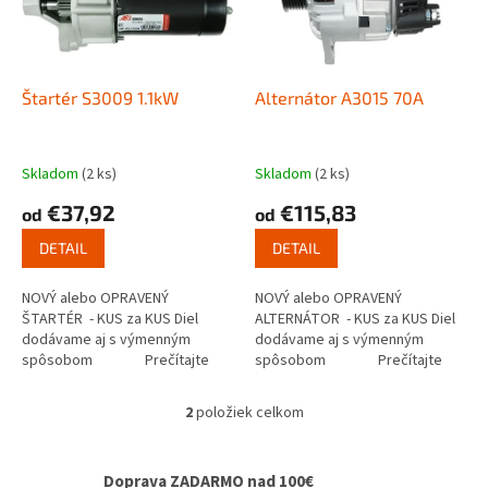
s
u
p
k
r
t
o
o
d
Štartér S3009 1.1kW
Alternátor A3015 70A
v
u
k
t
Skladom
(2 ks)
Skladom
(2 ks)
o
€37,92
€115,83
od
od
v
DETAIL
DETAIL
NOVÝ alebo OPRAVENÝ
NOVÝ alebo OPRAVENÝ
ŠTARTÉR - KUS za KUS Diel
ALTERNÁTOR - KUS za KUS Diel
dodávame aj s výmenným
dodávame aj s výmenným
spôsobom Prečítajte
spôsobom Prečítajte
si ako funguje...
si ako...
2
položiek celkom
O
v
l
Doprava ZADARMO nad 100€
á