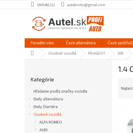
Prejsť
0905481211
autelmoto@gmail.com
na
obsah
Poradím vám
Časti alternátora
Časti spúšťač
Domov
Osobné vozidlá
PEUGEOT
205
B
1.4 
o
Preskočiť
č
Kategórie
kategórie
R
n
a
ý
Najlac
Hľadanie podľa značky vozidla
d
p
Diely alternátora
e
a
V
n
Diely štartéra
n
ý
i
e
Osobné vozidlá
p
e
l
ALFA ROMEO
i
p
AUDI