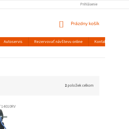
Prihlásenie
NÁKUPNÝ
Prázdny košík
KOŠÍK
Autoservis
Rezervovať návštevu online
Kontakty
2
položiek celkom
T14010RV