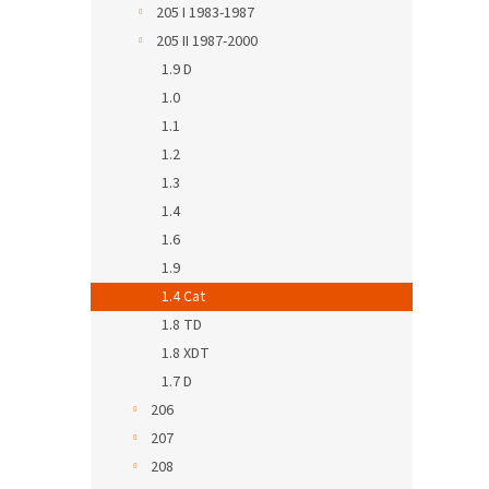
205 I 1983-1987
205 II 1987-2000
1.9 D
1.0
1.1
1.2
1.3
1.4
1.6
1.9
1.4 Cat
1.8 TD
1.8 XDT
1.7 D
206
207
208