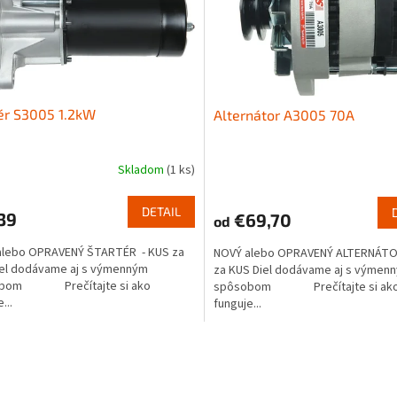
ér S3005 1.2kW
Alternátor A3005 70A
Skladom
(1 ks)
DETAIL
39
€69,70
od
alebo OPRAVENÝ ŠTARTÉR - KUS za
NOVÝ alebo OPRAVENÝ ALTERNÁTO
iel dodávame aj s výmenným
za KUS Diel dodávame aj s výmen
obom Prečítajte si ako
spôsobom Prečítajte si ak
...
funguje...
O
v
l
á