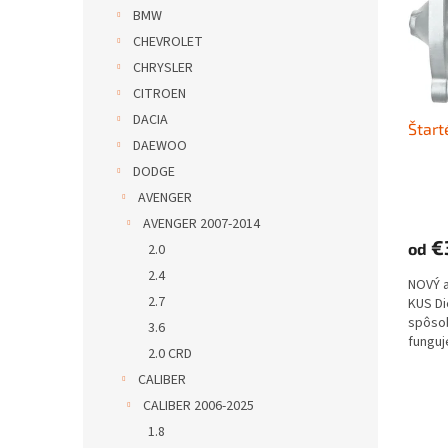
s
r
BMW
p
o
CHEVROLET
r
d
o
u
CHRYSLER
d
k
CITROEN
u
t
DACIA
Štart
k
o
DAEWOO
t
v
DODGE
o
v
AVENGER
AVENGER 2007-2014
€
od
2.0
2.4
NOVÝ 
2.7
KUS D
spôs
3.6
funguje
2.0 CRD
CALIBER
CALIBER 2006-2025
1.8