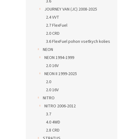
3.6
JOURNEY VAN (JC) 2008-2025
2.4 VVT
2.7 FlexFuel
2.0 CRD
3.6 FlexFuel pohon vsetkych kolies
NEON
NEON 1994-1999
2.0 16V
NEON II 1999-2025
2.0
2.0 16V
NITRO
NITRO 2006-2012
3.7
4.0 4WD
2.8 CRD
STRATUS