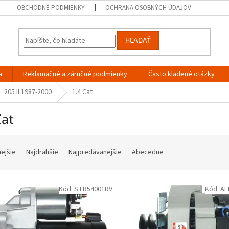
OBCHODNÉ PODMIENKY
OCHRANA OSOBNÝCH ÚDAJOV
HĽADAŤ
a
Reklamačné a záručné podmienky
Často kladené otázky
205 II 1987-2000
1.4 Cat
Cat
nejšie
Najdrahšie
Najpredávanejšie
Abecedne
Kód:
STR54001RV
Kód:
AL