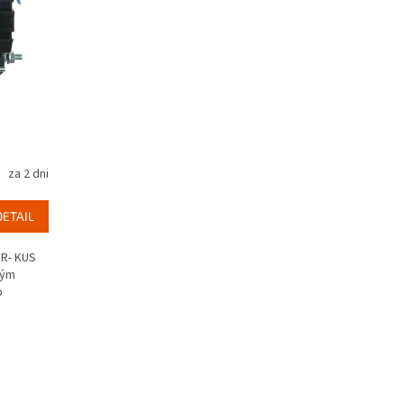
za 2 dni
DETAIL
R- KUS
ným
o