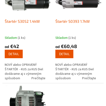
s
u
p
k
r
t
o
o
d
Štartér S3052 1.4kW
Štartér S0393 1.7kW
v
u
k
t
Skladom
(1 ks)
Skladom
(1 ks)
o
€42
€60,48
od
od
v
DETAIL
DETAIL
NOVÝ alebo OPRAVENÝ
NOVÝ alebo OPRAVENÝ
ŠTARTÉR - KUS za KUS Diel
ŠTARTÉR - KUS za KUS Diel
dodávame aj s výmenným
dodávame aj s výmenným
spôsobom Prečítajte
spôsobom Prečítajte
si ako funguje...
si ako funguje...