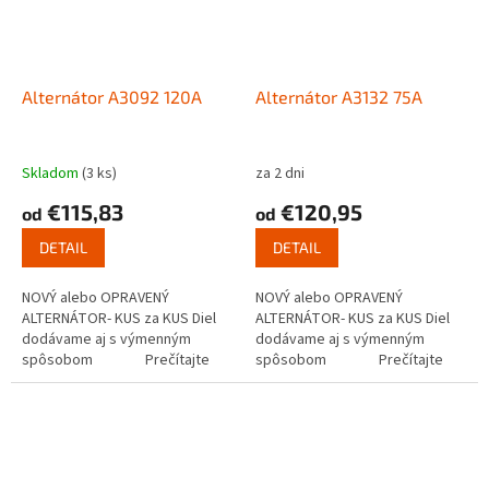
Alternátor A3092 120A
Alternátor A3132 75A
Skladom
(3 ks)
za 2 dni
€115,83
€120,95
od
od
DETAIL
DETAIL
NOVÝ alebo OPRAVENÝ
NOVÝ alebo OPRAVENÝ
ALTERNÁTOR- KUS za KUS Diel
ALTERNÁTOR- KUS za KUS Diel
dodávame aj s výmenným
dodávame aj s výmenným
spôsobom Prečítajte
spôsobom Prečítajte
si ako funguje...
si ako funguje...