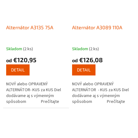
Alternátor A3135 75A
Alternátor A3089 110A
Skladom
(2 ks)
Skladom
(2 ks)
€120,95
€126,08
od
od
DETAIL
DETAIL
NOVÝ alebo OPRAVENÝ
NOVÝ alebo OPRAVENÝ
ALTERNÁTOR- KUS za KUS Diel
ALTERNÁTOR - KUS za KUS Diel
dodávame aj s výmenným
dodávame aj s výmenným
spôsobom Prečítajte
spôsobom Prečítajte
si ako funguje...
si ako...