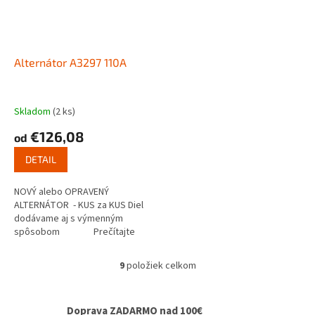
Alternátor A3297 110A
Skladom
(2 ks)
€126,08
od
DETAIL
NOVÝ alebo OPRAVENÝ
ALTERNÁTOR - KUS za KUS Diel
dodávame aj s výmenným
spôsobom Prečítajte
si ako...
9
položiek celkom
O
v
l
Doprava ZADARMO nad 100€
á